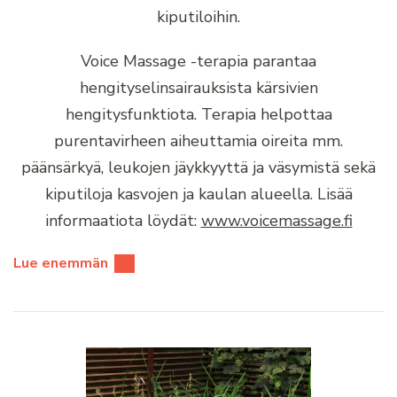
kiputiloihin.
Voice Massage -terapia parantaa
hengityselinsairauksista kärsivien
hengitysfunktiota. Terapia helpottaa
purentavirheen aiheuttamia oireita mm.
päänsärkyä, leukojen jäykkyyttä ja väsymistä sekä
kiputiloja kasvojen ja kaulan alueella. Lisää
informaatiota löydät:
www.voicemassage.fi
Lue enemmän