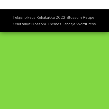
Tekijänoikeus Kehakukka 2022
Blossom Recipe |
Kehittänyt
Blossom Themes
.Tarjoaja
WordPress
.