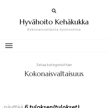
Hyvähoito Kehäkukka
Kokonaisvaltaista hyvinvointia
Selaa kategorioittain
Kokonaisvaltaisuus
näyttää
6 tuloksen(tulokset)