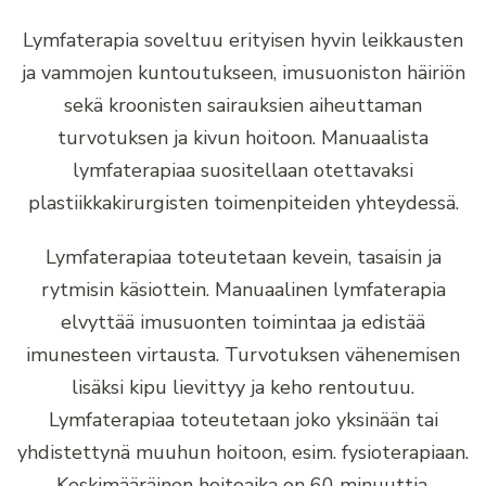
Lymfaterapia soveltuu erityisen hyvin leikkausten
ja vammojen kuntoutukseen, imusuoniston häiriön
sekä kroonisten sairauksien aiheuttaman
turvotuksen ja kivun hoitoon. Manuaalista
lymfaterapiaa suositellaan otettavaksi
plastiikkakirurgisten toimenpiteiden yhteydessä.
Lymfaterapiaa toteutetaan kevein, tasaisin ja
rytmisin käsiottein. Manuaalinen lymfaterapia
elvyttää imusuonten toimintaa ja edistää
imunesteen virtausta. Turvotuksen vähenemisen
lisäksi kipu lievittyy ja keho rentoutuu.
Lymfaterapiaa toteutetaan joko yksinään tai
yhdistettynä muuhun hoitoon, esim. fysioterapiaan.
Keskimääräinen hoitoaika on 60 minuuttia.