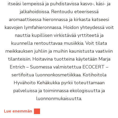
itseäsi lempeissä ja puhdistavissa kasvo-, käsi- ja
jalkahoidoissa. Rentoudu eteerisessä
aromaattisessa hieronnassa ja kirkasta katseesi
kasvojen lymfahieronnassa.
Hoidon yhteydessä voit
nauttia kupillisen virkistävää yrttiteetä ja
kuunnella rentouttavaa musiikkia.
Voit tilata
meikkauksen juhliin ja muihin kaunistusta vaativiin
tilanteisiin.
Hoitavina tuotteina käytetään Marja
Entrich – Suomessa valmistettua ECOCERT –
sertifoitua luonnonkosmetiikkaa. Kotihoitola
Hyvähoito Kehäkukka pyrkii toteuttamaan
palveluissa ja toiminnassa ekologisuutta ja
luonnonmukaisuutta.
Lue enemmän