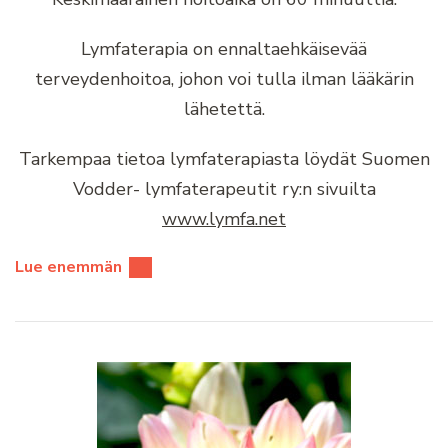
Lymfaterapia on ennaltaehkäisevää
terveydenhoitoa, johon voi tulla ilman lääkärin
lähetettä.
Tarkempaa tietoa lymfaterapiasta löydät Suomen
Vodder- lymfaterapeutit ry:n sivuilta
www.lymfa.net
Lue enemmän